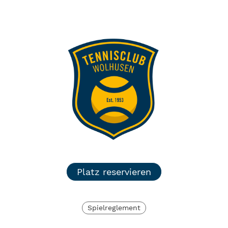
TC Wolhusen
Menü
Login
Platz reservieren
Spielreglement