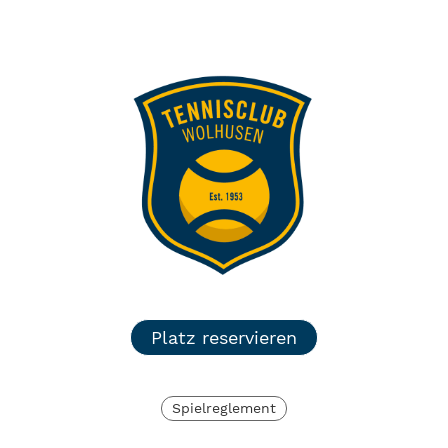
TC Wolhusen
Menü
Login
Platz reservieren
Spielreglement