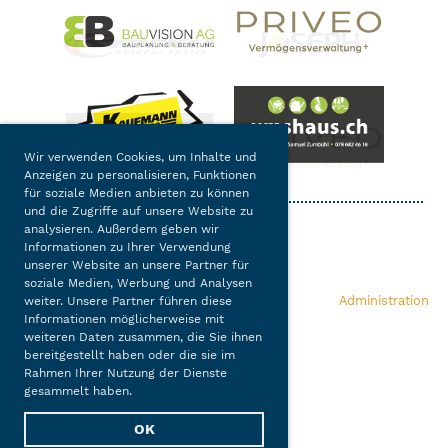
Wir verwenden Cookies, um Inhalte und
Anzeigen zu personalisieren, Funktionen
für soziale Medien anbieten zu können
und die Zugriffe auf unsere Website zu
analysieren. Außerdem geben wir
Informationen zu Ihrer Verwendung
unserer Website an unsere Partner für
soziale Medien, Werbung und Analysen
Copyright @ TC
Impressum /
Administration
weiter. Unsere Partner führen diese
Wolhusen
Datenschutz
Informationen möglicherweise mit
weiteren Daten zusammen, die Sie ihnen
bereitgestellt haben oder die sie im
Rahmen Ihrer Nutzung der Dienste
gesammelt haben.
OK