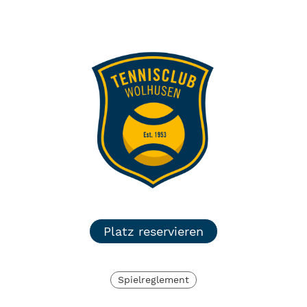
TC Wolhusen
Menü
Login
Platz reservieren
Spielreglement